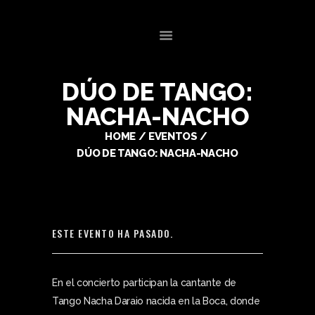
CONCIERTOS ALEMANIA
COMPOSITOR – CONCIERTOS MÚSICA ALEMANIA – MUSICA PARA
PELÍCULAS
DÚO DE TANGO:
NACHA-NACHO
HOME
HOME
EVENTOS
BIOGRAFÍA
DÚO DE TANGO: NACHA-NACHO
OBRAS
EVENTOS
CONTACTO
ESTE EVENTO HA PASADO.
En el concierto participan la cantante de
Tango Nacha Daraio nacida en la Boca, donde